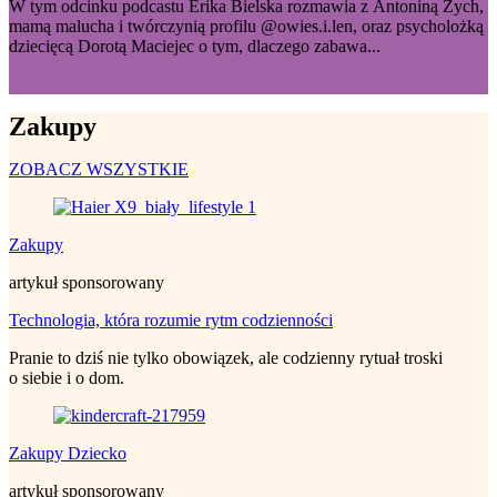
W tym odcinku podcastu Erika Bielska rozmawia z Antoniną Zych,
mamą malucha i twórczynią profilu @owies.i.len, oraz psycholożką
dziecięcą Dorotą Maciejec o tym, dlaczego zabawa...
Zakupy
ZOBACZ WSZYSTKIE
Zakupy
artykuł sponsorowany
Technologia, która rozumie rytm codzienności
Pranie to dziś nie tylko obowiązek, ale codzienny rytuał troski
o siebie i o dom.
Zakupy Dziecko
artykuł sponsorowany