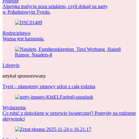
Podróże
Alpejska tradycja poza szlakiem, czyli dokąd na narty
w Południowym Tyrolu.
Rodzicielstwo
Ważna jest harmonia.
Lifestyle
artykuł sponsorowany
Tyrol – planujemy zimowy urlop z całą rodziną
Wydarzenia
Co robić z dzieckiem w przerwie świątecznej? Pomysły na rodzinne
aktywności